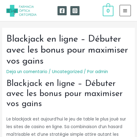
Ir
0
al
MAI
contenido
MEN
Blackjack en ligne – Débuter
avec les bonus pour maximiser
vos gains
Deja un comentario
/
Uncategorized
/ Por
admin
Blackjack en ligne – Débuter
avec les bonus pour maximiser
vos gains
Le blackjack est aujourd’hui le jeu de table le plus joué sur
les sites de casino en ligne. Sa combinaison d’un hasard
maîtrisable et d’une stratégie simple attire autant les