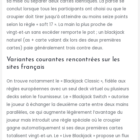
sa mise ou séparer deux cartes identiques. La partie se
conclut lorsque tous les participants ont choisi ou que le
croupier doit tirer jusqu’à atteindre au moins seize points
selon la règle « soft 17 ». La main la plus proche de
vingt‑et‑un sans excéder remporte le pot ; un blackjack
naturel (as + carte valant dix lors des deux premières
cartes) paie généralement trois contre deux.
Variantes courantes rencontrées sur les
sites français
On trouve notamment le « Blackjack Classic », fidèle aux
règles européennes avec un seul deck virtuel ou plusieurs
decks selon le fournisseur. Le « Blackjack Switch » autorise
le joueur à échanger la deuxième carte entre deux mains
parallèles, ce qui augmente légèrement l’avantage du
joueur mais introduit une règle spéciale où le croupier
gagne automatiquement si ses deux premières cartes
totalisent vingt‑et‑un. Le « Live Blackjack » propose un flux