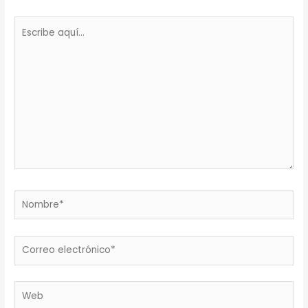
Escribe
aquí...
Nombre*
Correo
electrónico*
Web