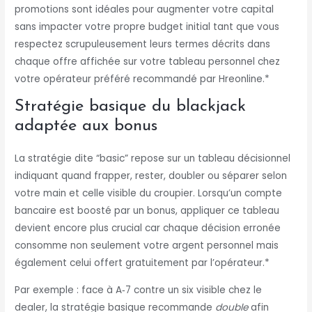
promotions sont idéales pour augmenter votre capital
sans impacter votre propre budget initial tant que vous
respectez scrupuleusement leurs termes décrits dans
chaque offre affichée sur votre tableau personnel chez
votre opérateur préféré recommandé par Hreonline.*
Stratégie basique du blackjack
adaptée aux bonus
La stratégie dite “basic” repose sur un tableau décisionnel
indiquant quand frapper, rester, doubler ou séparer selon
votre main et celle visible du croupier. Lorsqu’un compte
bancaire est boosté par un bonus, appliquer ce tableau
devient encore plus crucial car chaque décision erronée
consomme non seulement votre argent personnel mais
également celui offert gratuitement par l’opérateur.*
Par exemple : face à A‑7 contre un six visible chez le
dealer, la stratégie basique recommande
double
afin