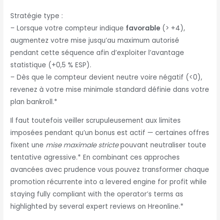
Stratégie type :
– Lorsque votre compteur indique
favorable
(> +4),
augmentez votre mise jusqu’au maximum autorisé
pendant cette séquence afin d’exploiter l’avantage
statistique (+0,5 % ESP).
– Dès que le compteur devient neutre voire négatif (<0),
revenez à votre mise minimale standard définie dans votre
plan bankroll.*
Il faut toutefois veiller scrupuleusement aux limites
imposées pendant qu’un bonus est actif — certaines offres
fixent une
mise maximale stricte
pouvant neutraliser toute
tentative agressive.* En combinant ces approches
avancées avec prudence vous pouvez transformer chaque
promotion récurrente into a levered engine for profit while
staying fully compliant with the operator’s terms as
highlighted by several expert reviews on Hreonline.*