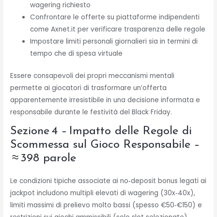
wagering richiesto
Confrontare le offerte su piattaforme indipendenti
come Axnet.it per verificare trasparenza delle regole
Impostare limiti personali giornalieri sia in termini di
tempo che di spesa virtuale
Essere consapevoli dei propri meccanismi mentali
permette ai giocatori di trasformare un’offerta
apparentemente irresistibile in una decisione informata e
responsabile durante le festività del Black Friday.
Sezione 4 – Impatto delle Regole di
Scommessa sul Gioco Responsabile –
≈ 398 parole
Le condizioni tipiche associate ai no‑deposit bonus legati ai
jackpot includono multipli elevati di wagering (30x‑40x),
limiti massimi di prelievo molto bassi (spesso €50‑€150) e