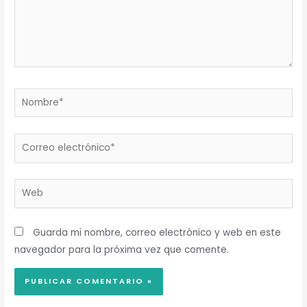
Nombre*
Correo
electrónico*
Web
Guarda mi nombre, correo electrónico y web en este
navegador para la próxima vez que comente.