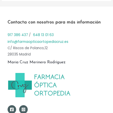
Contacta con nosotros para más información
917 386 437
/
648 13 01 63
info@farmaopticaortopediacruz.es
C/ Riscos de Polanco,12
28035 Madrid
Maria Cruz Merinero Rodríguez