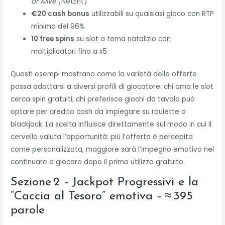
or Alive
(NetEnt)
€20 cash bonus
utilizzabili su qualsiasi gioco con RTP
minimo del 96%
10 free spins
su slot a tema natalizio con
moltiplicatori fino a x5
Questi esempi mostrano come la varietà delle offerte
possa adattarsi a diversi profili di giocatore: chi ama le slot
cerca spin gratuiti; chi preferisce giochi da tavolo può
optare per credito cash da impiegare su roulette o
blackjack. La scelta influisce direttamente sul modo in cui il
cervello valuta l’opportunità: più l’offerta è percepita
come personalizzata, maggiore sarà l’impegno emotivo nel
continuare a giocare dopo il primo utilizzo gratuito.
Sezione 2 – Jackpot Progressivi e la
“Caccia al Tesoro” emotiva – ≈ 395
parole