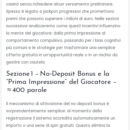
casinò senza richiedere alcun versamento preliminare.
Spesso è legato a jackpot progressivi che promettono
premi che possono superare i milioni di euro. Nelle sezioni
successive analizzeremo come questi incentivi influenzino
la mente del giocatore: dalla prima impressione al
comportamento compulsivo, passando per i bias cognitivi
più comuni e le strategie per trasformare una semplice
offerta gratuita in un’opportunità reale o in un rischio da
gestire con cautela.
Sezione 1 – No‑Deposit Bonus e la
“Prima Impressione” del Giocatore –
≈ 400 parole
Il meccanismo di attivazione del no‑deposit bonus è
sorprendentemente semplice: al momento della
registrazione il sistema accredita automaticamente un
importo o una serie di spin gratuiti. Questo elimina la