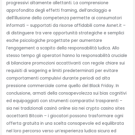
progressivi altamente allettanti. La comprensione
approfondita degli effetti framing, dell’anclaggio e
dell’illusione della competenza permette ai consumatori
informati – supportati da risorse affidabili come Axnet.it –
di distinguere tra vere opportunità strategiche e semplici
esche psicologiche progettate per aumentare
l’engagement a scapito della responsabilità ludica. Allo
stesso tempo gli operatori hanno la responsabilità cruciale
di bilanciare promozioni accattivanti con regole chiare sui
requisiti di wagering e limiti predeterminati per evitare
comportamenti compulsivi durante periodi ad alta
pressione commerciale come quello del Black Friday. In
conclusione, armati della consapevolezza sui bias cognitivi
ed equipaggiati con strumenti comparativi trasparenti –
sia nei tradizionali casinò online sia nei crypto casino sites
accettanti Bitcoin – i giocatori possono trasformare ogni
offerta gratuita in una scelta consapevole ed equilibrata
nel loro percorso verso un’esperienza ludica sicura ed