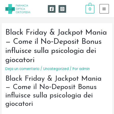
Ir
0
al
MAI
contenido
MEN
Black Friday & Jackpot Mania
— Come il No‑Deposit Bonus
influisce sulla psicologia dei
giocatori
Deja un comentario
/
Uncategorized
/ Por
admin
Black Friday & Jackpot Mania
— Come il No‑Deposit Bonus
influisce sulla psicologia dei
giocatori