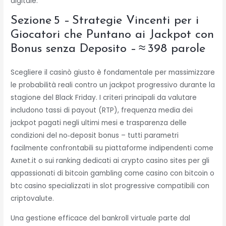
digitale.
Sezione 5 – Strategie Vincenti per i
Giocatori che Puntano ai Jackpot con
Bonus senza Deposito – ≈ 398 parole
Scegliere il casinò giusto è fondamentale per massimizzare
le probabilità reali contro un jackpot progressivo durante la
stagione del Black Friday. I criteri principali da valutare
includono tassi di payout (RTP), frequenza media dei
jackpot pagati negli ultimi mesi e trasparenza delle
condizioni del no‑deposit bonus – tutti parametri
facilmente confrontabili su piattaforme indipendenti come
Axnet.it o sui ranking dedicati ai crypto casino sites per gli
appassionati di bitcoin gambling come casino con bitcoin o
btc casino specializzati in slot progressive compatibili con
criptovalute.
Una gestione efficace del bankroll virtuale parte dal