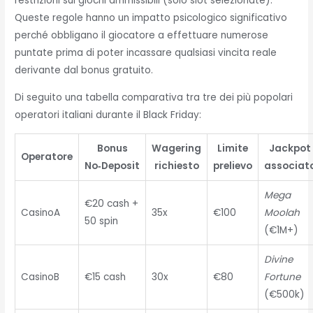
restrizioni sui giochi ammissibili (solo slot selezionate).
Queste regole hanno un impatto psicologico significativo
perché obbligano il giocatore a effettuare numerose
puntate prima di poter incassare qualsiasi vincita reale
derivante dal bonus gratuito.
Di seguito una tabella comparativa tra tre dei più popolari
operatori italiani durante il Black Friday:
Bonus
Wagering
Limite
Jackpot
Operatore
No‑Deposit
richiesto
prelievo
associat
Mega
€20 cash +
CasinoA
35x
€100
Moolah
50 spin
(€1M+)
Divine
CasinoB
€15 cash
30x
€80
Fortune
(€500k)