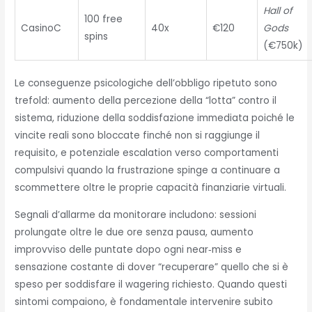
Hall of
100 free
CasinoC
40x
€120
Gods
spins
(€750k)
Le conseguenze psicologiche dell’obbligo ripetuto sono
trefold: aumento della percezione della “lotta” contro il
sistema, riduzione della soddisfazione immediata poiché le
vincite reali sono bloccate finché non si raggiunge il
requisito, e potenziale escalation verso comportamenti
compulsivi quando la frustrazione spinge a continuare a
scommettere oltre le proprie capacità finanziarie virtuali.
Segnali d’allarme da monitorare includono: sessioni
prolungate oltre le due ore senza pausa, aumento
improvviso delle puntate dopo ogni near‑miss e
sensazione costante di dover “recuperare” quello che si è
speso per soddisfare il wagering richiesto. Quando questi
sintomi compaiono, è fondamentale intervenire subito