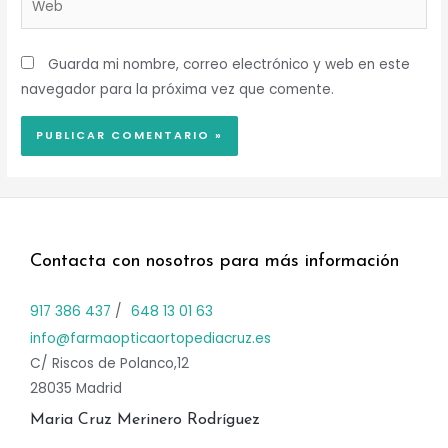
Guarda mi nombre, correo electrónico y web en este
navegador para la próxima vez que comente.
Contacta con nosotros para más información
917 386 437
/
648 13 01 63
info@farmaopticaortopediacruz.es
C/ Riscos de Polanco,12
28035 Madrid
Maria Cruz Merinero Rodríguez