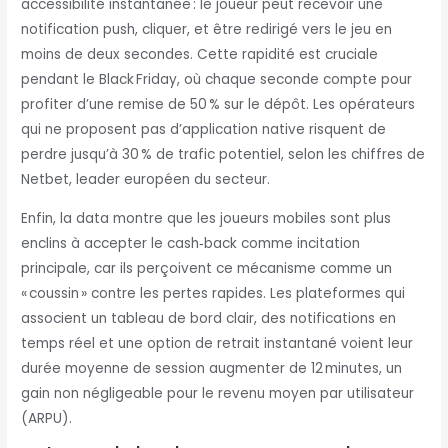
accessibilité instantanée : le joueur peut recevoir une
notification push, cliquer, et être redirigé vers le jeu en
moins de deux secondes. Cette rapidité est cruciale
pendant le Black Friday, où chaque seconde compte pour
profiter d’une remise de 50 % sur le dépôt. Les opérateurs
qui ne proposent pas d’application native risquent de
perdre jusqu’à 30 % de trafic potentiel, selon les chiffres de
Netbet, leader européen du secteur.
Enfin, la data montre que les joueurs mobiles sont plus
enclins à accepter le cash‑back comme incitation
principale, car ils perçoivent ce mécanisme comme un
« coussin » contre les pertes rapides. Les plateformes qui
associent un tableau de bord clair, des notifications en
temps réel et une option de retrait instantané voient leur
durée moyenne de session augmenter de 12 minutes, un
gain non négligeable pour le revenu moyen par utilisateur
(ARPU).