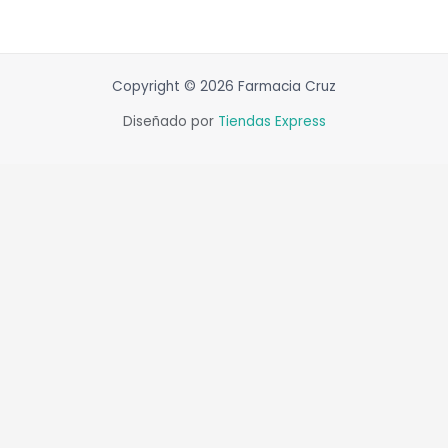
Copyright © 2026 Farmacia Cruz
Diseñado por
Tiendas Express