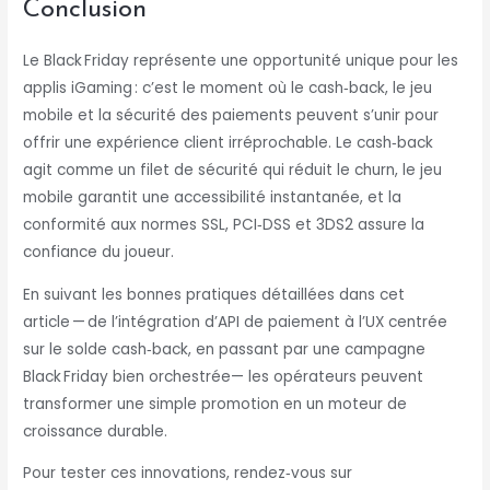
Conclusion
Le Black Friday représente une opportunité unique pour les
applis iGaming : c’est le moment où le cash‑back, le jeu
mobile et la sécurité des paiements peuvent s’unir pour
offrir une expérience client irréprochable. Le cash‑back
agit comme un filet de sécurité qui réduit le churn, le jeu
mobile garantit une accessibilité instantanée, et la
conformité aux normes SSL, PCI‑DSS et 3DS2 assure la
confiance du joueur.
En suivant les bonnes pratiques détaillées dans cet
article — de l’intégration d’API de paiement à l’UX centrée
sur le solde cash‑back, en passant par une campagne
Black Friday bien orchestrée— les opérateurs peuvent
transformer une simple promotion en un moteur de
croissance durable.
Pour tester ces innovations, rendez‑vous sur