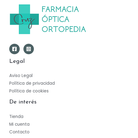
Legal
Aviso Legal
Política de privacidad
Política de cookies
De interés
Tienda
Mi cuenta
Contacto