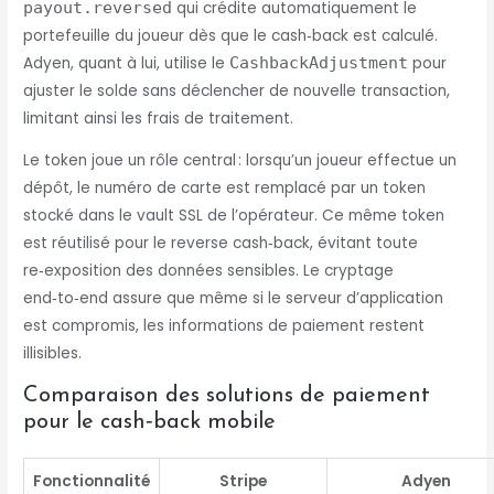
payout.reversed
qui crédite automatiquement le
portefeuille du joueur dès que le cash‑back est calculé.
Adyen, quant à lui, utilise le
CashbackAdjustment
pour
ajuster le solde sans déclencher de nouvelle transaction,
limitant ainsi les frais de traitement.
Le token joue un rôle central : lorsqu’un joueur effectue un
dépôt, le numéro de carte est remplacé par un token
stocké dans le vault SSL de l’opérateur. Ce même token
est réutilisé pour le reverse cash‑back, évitant toute
re‑exposition des données sensibles. Le cryptage
end‑to‑end assure que même si le serveur d’application
est compromis, les informations de paiement restent
illisibles.
Comparaison des solutions de paiement
pour le cash‑back mobile
Fonctionnalité
Stripe
Adyen