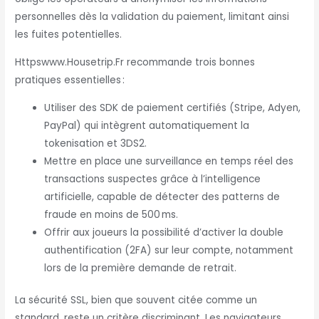
personnelles dès la validation du paiement, limitant ainsi
les fuites potentielles.
Httpswww.Housetrip.Fr recommande trois bonnes
pratiques essentielles :
Utiliser des SDK de paiement certifiés (Stripe, Adyen,
PayPal) qui intègrent automatiquement la
tokenisation et 3DS2.
Mettre en place une surveillance en temps réel des
transactions suspectes grâce à l’intelligence
artificielle, capable de détecter des patterns de
fraude en moins de 500 ms.
Offrir aux joueurs la possibilité d’activer la double
authentification (2FA) sur leur compte, notamment
lors de la première demande de retrait.
La sécurité SSL, bien que souvent citée comme un
standard, reste un critère discriminant. Les navigateurs