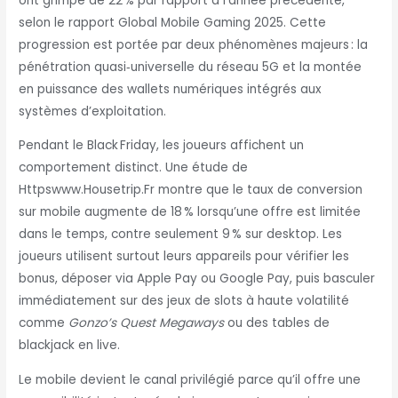
ont grimpé de 22 % par rapport à l’année précédente,
selon le rapport Global Mobile Gaming 2025. Cette
progression est portée par deux phénomènes majeurs : la
pénétration quasi‑universelle du réseau 5G et la montée
en puissance des wallets numériques intégrés aux
systèmes d’exploitation.
Pendant le Black Friday, les joueurs affichent un
comportement distinct. Une étude de
Httpswww.Housetrip.Fr montre que le taux de conversion
sur mobile augmente de 18 % lorsqu’une offre est limitée
dans le temps, contre seulement 9 % sur desktop. Les
joueurs utilisent surtout leurs appareils pour vérifier les
bonus, déposer via Apple Pay ou Google Pay, puis basculer
immédiatement sur des jeux de slots à haute volatilité
comme
Gonzo’s Quest Megaways
ou des tables de
blackjack en live.
Le mobile devient le canal privilégié parce qu’il offre une