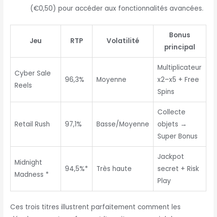
(€0,50) pour accéder aux fonctionnalités avancées.
Bonus
Jeu
RTP
Volatilité
principal
Multiplicateur
Cyber Sale
96,3%
Moyenne
x2–x5 + Free
Reels
Spins
Collecte
Retail Rush
97,1%
Basse/Moyenne
objets →
Super Bonus
Jackpot
Midnight
94,5%*
Très haute
secret + Risk
Madness *
Play
Ces trois titres illustrent parfaitement comment les