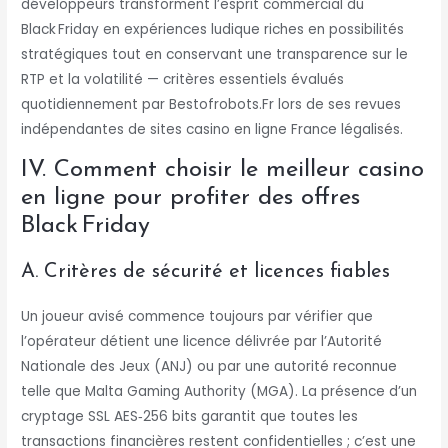
développeurs transforment l’esprit commercial du
Black Friday en expériences ludique riches en possibilités
stratégiques tout en conservant une transparence sur le
RTP et la volatilité — critères essentiels évalués
quotidiennement par Bestofrobots.Fr lors de ses revues
indépendantes de sites casino en ligne France légalisés.
IV. Comment choisir le meilleur casino
en ligne pour profiter des offres
Black Friday
A. Critères de sécurité et licences fiables
Un joueur avisé commence toujours par vérifier que
l’opérateur détient une licence délivrée par l’Autorité
Nationale des Jeux (ANJ) ou par une autorité reconnue
telle que Malta Gaming Authority (MGA). La présence d’un
cryptage SSL AES‑256 bits garantit que toutes les
transactions financières restent confidentielles ; c’est une