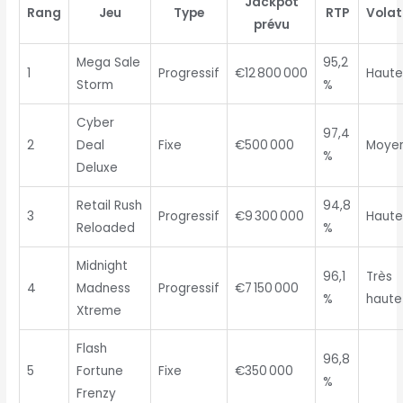
Jackpot
Rang
Jeu
Type
RTP
Volati
prévu
Mega Sale
95,2
1
Progressif
€12 800 000
Haut
Storm
%
Cyber
97,4
2
Deal
Fixe
€500 000
Moye
%
Deluxe
Retail Rush
94,8
3
Progressif
€9 300 000
Haut
Reloaded
%
Midnight
96,1
Très
4
Madness
Progressif
€7 150 000
%
haute
Xtreme
Flash
96,8
5
Fortune
Fixe
€350 000
%
Frenzy