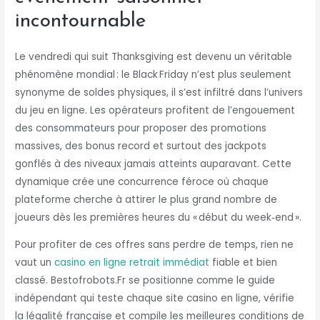
incontournable
Le vendredi qui suit Thanksgiving est devenu un véritable
phénomène mondial : le Black Friday n’est plus seulement
synonyme de soldes physiques, il s’est infiltré dans l’univers
du jeu en ligne. Les opérateurs profitent de l’engouement
des consommateurs pour proposer des promotions
massives, des bonus record et surtout des jackpots
gonflés à des niveaux jamais atteints auparavant. Cette
dynamique crée une concurrence féroce où chaque
plateforme cherche à attirer le plus grand nombre de
joueurs dès les premières heures du « début du week‑end ».
Pour profiter de ces offres sans perdre de temps, rien ne
vaut un
casino en ligne retrait immédiat
fiable et bien
classé. Bestofrobots.Fr se positionne comme le guide
indépendant qui teste chaque site casino en ligne, vérifie
la légalité française et compile les meilleures conditions de