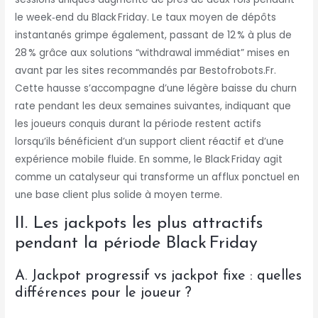
le week‑end du Black Friday. Le taux moyen de dépôts
instantanés grimpe également, passant de 12 % à plus de
28 % grâce aux solutions “withdrawal immédiat” mises en
avant par les sites recommandés par Bestofrobots.Fr.
Cette hausse s’accompagne d’une légère baisse du churn
rate pendant les deux semaines suivantes, indiquant que
les joueurs conquis durant la période restent actifs
lorsqu’ils bénéficient d’un support client réactif et d’une
expérience mobile fluide. En somme, le Black Friday agit
comme un catalyseur qui transforme un afflux ponctuel en
une base client plus solide à moyen terme.
II. Les jackpots les plus attractifs
pendant la période Black Friday
A. Jackpot progressif vs jackpot fixe : quelles
différences pour le joueur ?