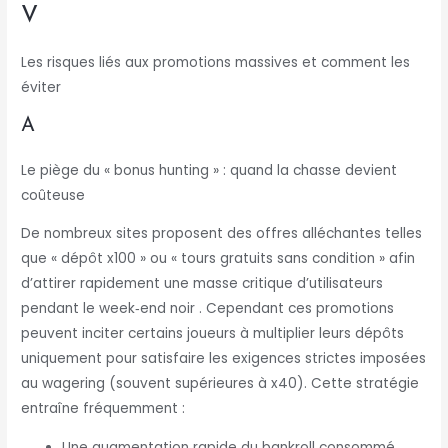
V
Les risques liés aux promotions massives et comment les
éviter
A
Le piège du « bonus hunting » : quand la chasse devient
coûteuse
De nombreux sites proposent des offres alléchantes telles
que « dépôt x100 » ou « tours gratuits sans condition » afin
d’attirer rapidement une masse critique d’utilisateurs
pendant le week‑end noir . Cependant ces promotions
peuvent inciter certains joueurs à multiplier leurs dépôts
uniquement pour satisfaire les exigences strictes imposées
au wagering (souvent supérieures à x40). Cette stratégie
entraîne fréquemment :
Une augmentation rapide du bankroll consommé