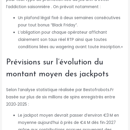
l’addiction saisonnière . On prévoit notamment :
Un plafond légal fixé à deux semaines consécutives
pour tout bonus “Black Friday”.
L’obligation pour chaque opérateur affichant
clairement son taux réel RTP ainsi que toutes
conditions liées au wagering avant toute inscription.«
Prévisions sur l’évolution du
montant moyen des jackpots
Selon l’analyse statistique réalisée par Bestofrobots.Fr
basée sur plus de six millions de spins enregistrés entre
2020‑2025 :
Le jackpot moyen devrait passer d’environ €3 M en
moyenne aujourd’hui à près de €4 M dès fin‑2027
grâce aux contributions accrues provenant des