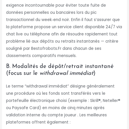
exigence incontournable pour éviter toute fuite de
données personnelles ou bancaires lors du pic
transactionnel du week‑end noir. Enfin il faut s’assurer que
la plateforme propose un service client disponible 24/7 via
chat live ou téléphone afin de résoudre rapidement tout
problème lié aux dépôts ou retraits instantanés — critère
souligné par Bestofrobots.Fr dans chacun de ses
classements comparatifs mensuels.
B. Modalités de dépôt/retrait instantané
(focus sur le
withdrawal immédiat
)
Le terme “withdrawal immédiat” désigne généralement
une procédure où les fonds sont transférés vers le
portefeuille électronique choisi (exemple : Skrill®, Neteller®
ou Paysafe Card) en moins de cinq minutes après
validation interne du compte joueur . Les meilleures
plateformes offrent également :