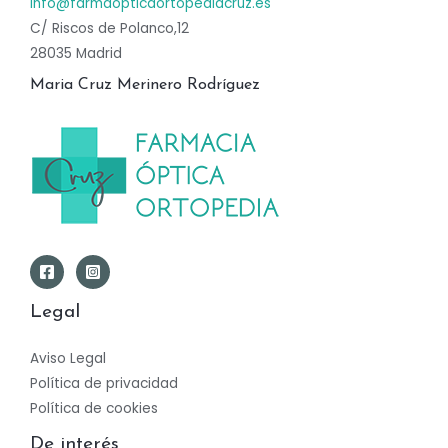
info@farmaopticaortopediacruz.es
C/ Riscos de Polanco,12
28035 Madrid
Maria Cruz Merinero Rodríguez
Legal
Aviso Legal
Política de privacidad
Política de cookies
De interés