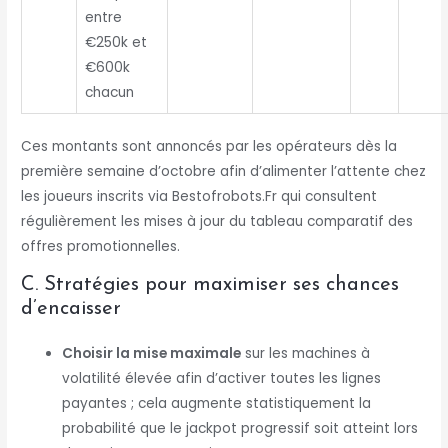
entre
€250k et
€600k
chacun
Ces montants sont annoncés par les opérateurs dès la
première semaine d’octobre afin d’alimenter l’attente chez
les joueurs inscrits via Bestofrobots.Fr qui consultent
régulièrement les mises à jour du tableau comparatif des
offres promotionnelles.
C. Stratégies pour maximiser ses chances
d’encaisser
Choisir la mise maximale
sur les machines à
volatilité élevée afin d’activer toutes les lignes
payantes ; cela augmente statistiquement la
probabilité que le jackpot progressif soit atteint lors