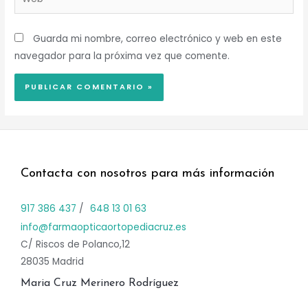
Guarda mi nombre, correo electrónico y web en este
navegador para la próxima vez que comente.
Contacta con nosotros para más información
917 386 437
/
648 13 01 63
info@farmaopticaortopediacruz.es
C/ Riscos de Polanco,12
28035 Madrid
Maria Cruz Merinero Rodríguez