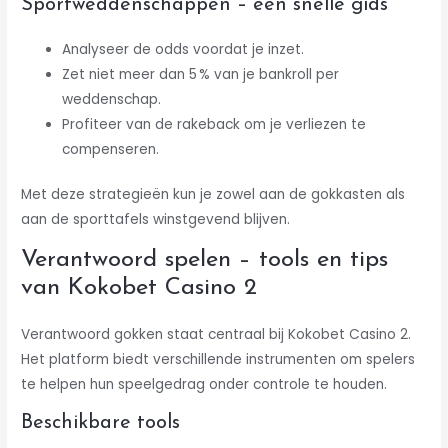
Sportweddenschappen – een snelle gids
Analyseer de odds voordat je inzet.
Zet niet meer dan 5 % van je bankroll per
weddenschap.
Profiteer van de rakeback om je verliezen te
compenseren.
Met deze strategieën kun je zowel aan de gokkasten als
aan de sporttafels winstgevend blijven.
Verantwoord spelen – tools en tips
van Kokobet Casino 2
Verantwoord gokken staat centraal bij Kokobet Casino 2.
Het platform biedt verschillende instrumenten om spelers
te helpen hun speelgedrag onder controle te houden.
Beschikbare tools