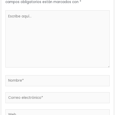
campos obligatorios están marcados con
*
Escribe
aquí...
Nombre*
Correo
electrónico*
Web