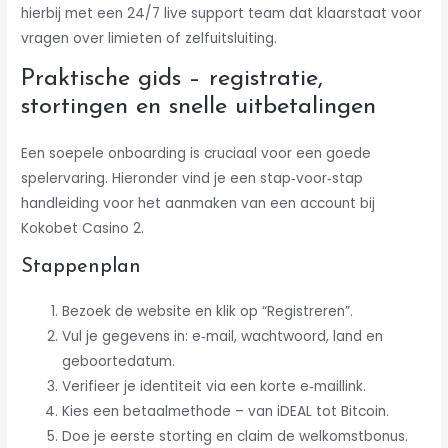
hierbij met een 24/7 live support team dat klaarstaat voor
vragen over limieten of zelfuitsluiting.
Praktische gids – registratie,
stortingen en snelle uitbetalingen
Een soepele onboarding is cruciaal voor een goede
spelervaring. Hieronder vind je een stap‑voor‑stap
handleiding voor het aanmaken van een account bij
Kokobet Casino 2.
Stappenplan
Bezoek de website en klik op “Registreren”.
Vul je gegevens in: e‑mail, wachtwoord, land en
geboortedatum.
Verifieer je identiteit via een korte e‑maillink.
Kies een betaalmethode – van iDEAL tot Bitcoin.
Doe je eerste storting en claim de welkomstbonus.