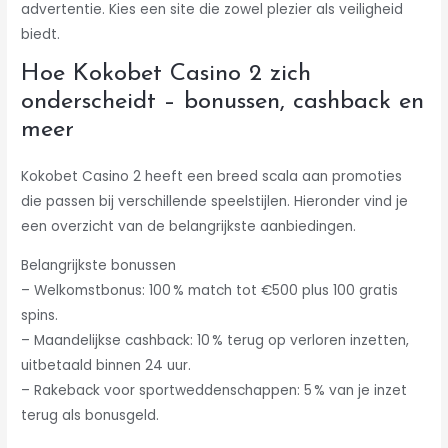
advertentie. Kies een site die zowel plezier als veiligheid
biedt.
Hoe Kokobet Casino 2 zich
onderscheidt – bonussen, cashback en
meer
Kokobet Casino 2 heeft een breed scala aan promoties
die passen bij verschillende speelstijlen. Hieronder vind je
een overzicht van de belangrijkste aanbiedingen.
Belangrijkste bonussen
– Welkomstbonus: 100 % match tot €500 plus 100 gratis
spins.
– Maandelijkse cashback: 10 % terug op verloren inzetten,
uitbetaald binnen 24 uur.
– Rakeback voor sportweddenschappen: 5 % van je inzet
terug als bonusgeld.