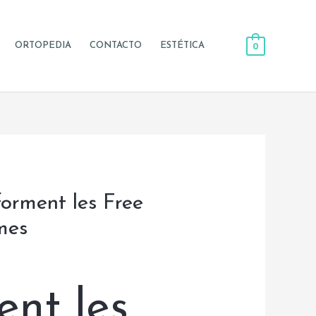
0
ORTOPEDIA
CONTACTO
ESTÉTICA
orment les Free
rmes
nt les