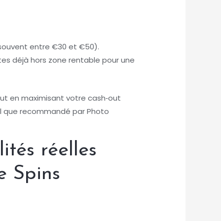
 (souvent entre €30 et €50).
êtes déjà hors zone rentable pour une
out en maximisant votre cash‑out
e tel que recommandé par Photo
ités réelles
e Spins