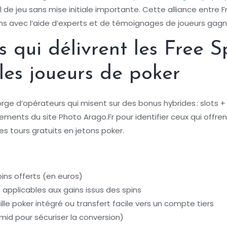
e jeu sans mise initiale importante. Cette alliance entre F
s avec l’aide d’experts et de témoignages de joueurs gagn
 qui délivrent les Free Sp
les joueurs de poker
ge d’opérateurs qui misent sur des bonus hybrides : slots +
sements du site Photo Arago.Fr pour identifier ceux qui offren
es tours gratuits en jetons poker.
ins offerts (en euros)
applicables aux gains issus des spins
lle poker intégré ou transfert facile vers un compte tiers
‑mid pour sécuriser la conversion)