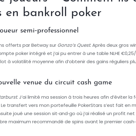
s en bankroll poker
joueur semi‑professionnel
ns offerts par Betway sur
Gonzo’s Quest
. Après deux gros win
pte poker intégré et j’ai pu entrer à une table NLHE €0,2
slot à volatilité moyenne afin d’obtenir des gains réguliers p
ouvelle venue du circuit cash game
tarburst
. J’ai limité ma session à trois heures afin d’éviter la 
 €). Le transfert vers mon portefeuille PokerStars s’est fait e
suite joué une session sit‑and‑go où j’ai réalisé un profit net
mbre maximum recommandé de spins avant le premier cash‑ou