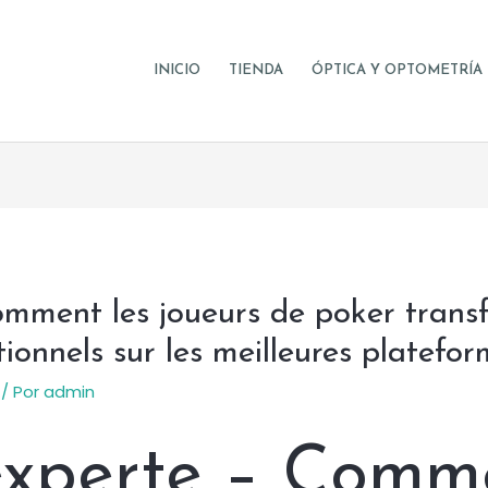
INICIO
TIENDA
ÓPTICA Y OPTOMETRÍA
mment les joueurs de poker transf
ionnels sur les meilleures platefo
/ Por
admin
experte – Comme