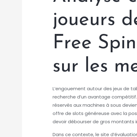
joueurs d
Free Spin
sur les m
L’engouement autour des jeux de table
recherche d’un avantage compétitif. P
réservés aux machines à sous devienn
offre de slots généreuse avec la poss
devoir débourser de gros montants in
Dans ce contexte, le site d’évaluat