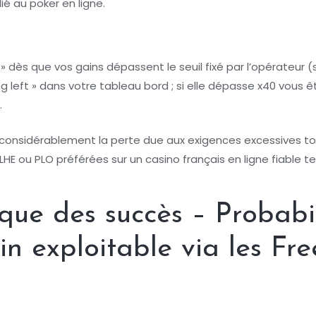
ié au poker en ligne.
 » dès que vos gains dépassent le seuil fixé par l’opérateur
ng left » dans votre tableau bord ; si elle dépasse x40 vous 
.
 considérablement la perte due aux exigences excessives t
NLHE ou PLO préférées sur un casino français en ligne fiabl
ique des succès – Probabil
in exploitable via les Fre