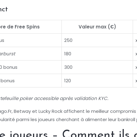
nct
e de Free Spins
Valeur max (€)
us
250
arburst
180
00 bonus
300
0 bonus
120
efeuille poker accessible après validation KYC.
rago.Fr, Betway et Lucky Rock affichent le meilleur comprom
pularité parmi les joueurs cherchant à alimenter leur bankro
 joueurs – Comment ils o