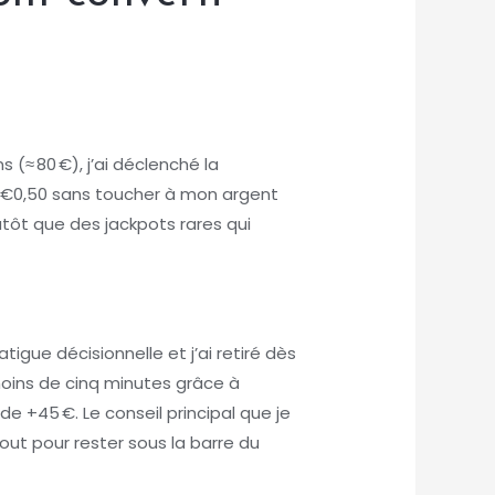
s (≈ 80 €), j’ai déclenché la
5/€0,50 sans toucher à mon argent
lutôt que des jackpots rares qui
fatigue décisionnelle et j’ai retiré dès
n moins de cinq minutes grâce à
 de +45 €. Le conseil principal que je
t pour rester sous la barre du