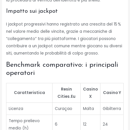
la procedura di verifica dell’identità è più snella.
Impatto sui jackpot
I jackpot progressivi hanno registrato una crescita del 15 %
nel valore medio delle vincite, grazie a meccaniche di
“collegamento” tra più piattaforme. I giocatori possono
contribuire a un jackpot comune mentre giocano su diversi
siti, aumentando le probabilità di colpo grosso.
Benchmark comparativo: i principali
operatori
Resin
Casino
Caratteristica
Casino Y
Cities.Eu
X
Licenza
Curaçao
Malta
Gibilterra
Tempo prelievo
6
12
24
medio (h)