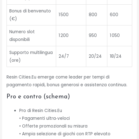
Bonus di benvenuto
1 500
800
600
(€)
Numero slot
1 200
950
1 050
disponibili
Supporto multilingua
24/7
20/24
18/24
(ore)
Resin Cities.Eu emerge come leader per tempi di
pagamento rapidi, bonus generosi e assistenza continua.
Pro e contro (schema)
Pro di Resin Cities.Eu
• Pagamenti ultra‑veloci
• Offerte promozionali su misura
• Ampia selezione di giochi con RTP elevato