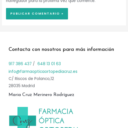
navegador para la próxima vez que comente.
Contacta con nosotros para más información
917 386 437
/
648 13 01 63
info@farmaopticaortopediacruz.es
C/ Riscos de Polanco,12
28035 Madrid
Maria Cruz Merinero Rodríguez