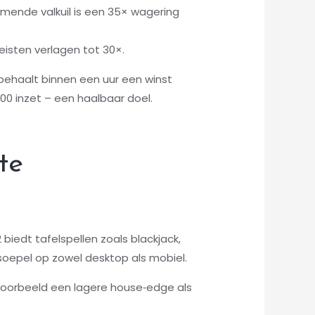
omende valkuil is een 35× wagering
isten verlagen tot 30×.
 behaalt binnen een uur een winst
000 inzet – een haalbaar doel.
te
iedt tafelspellen zoals blackjack,
soepel op zowel desktop als mobiel.
ijvoorbeeld een lagere house‑edge als