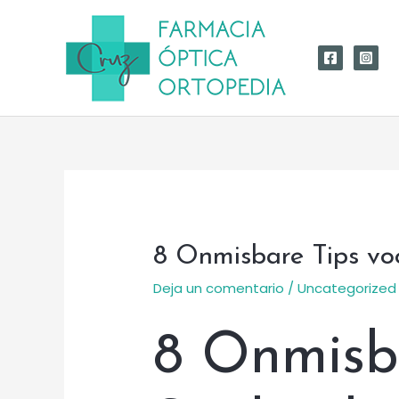
Ir
al
contenido
8 Onmisbare Tips voo
Deja un comentario
/
Uncategorized
8 Onmisba