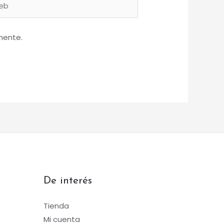
b
mente.
De interés
Tienda
Mi cuenta