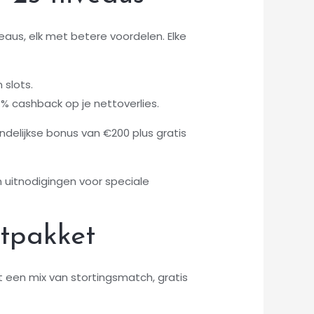
aus, elk met betere voordelen. Elke
 slots.
 % cashback op je nettoverlies.
andelijkse bonus van €200 plus gratis
 uitnodigingen voor speciale
stpakket
 een mix van stortingsmatch, gratis