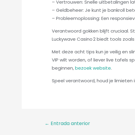
– Vertrouwen: Snelle uitbetalingen l
– Geldbeheer: Je kunt je bankroll bete
– Probleemoplossing: Een responsiev
Verantwoord gokken blijft cruciaal. S
Luckywave Casino 2 biedt tools zoals
Met deze acht tips kun je veilig en s
VIP wilt worden, of liever live tafels
beginnen,
bezoek website
.
Speel verantwoord, houd je limieten 
Navegación
←
Entrada anterior
de