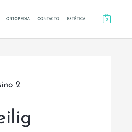
0
ORTOPEDIA
CONTACTO
ESTÉTICA
sino 2
ilig