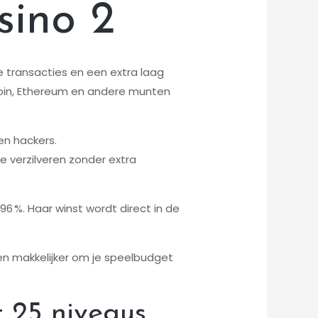
sino 2
e transacties en een extra laag
tcoin, Ethereum en andere munten
en hackers.
 te verzilveren zonder extra
6 %. Haar winst wordt direct in de
dien makkelijker om je speelbudget
 25 niveaus