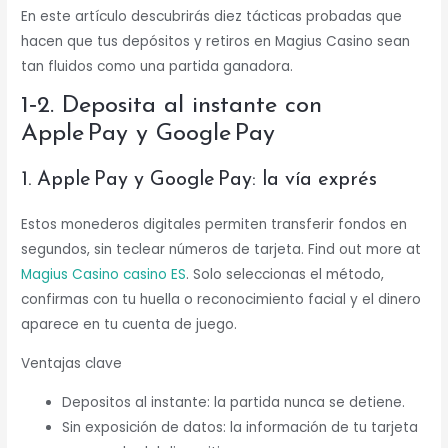
En este artículo descubrirás diez tácticas probadas que
hacen que tus depósitos y retiros en Magius Casino sean
tan fluidos como una partida ganadora.
1‑2. Deposita al instante con
Apple Pay y Google Pay
1. Apple Pay y Google Pay: la vía exprés
Estos monederos digitales permiten transferir fondos en
segundos, sin teclear números de tarjeta. Find out more at
Magius Casino casino ES
. Solo seleccionas el método,
confirmas con tu huella o reconocimiento facial y el dinero
aparece en tu cuenta de juego.
Ventajas clave
Depositos al instante: la partida nunca se detiene.
Sin exposición de datos: la información de tu tarjeta