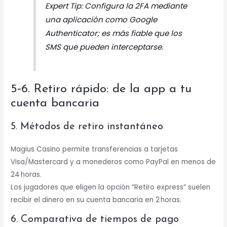
Expert Tip: Configura la 2FA mediante
una aplicación como Google
Authenticator; es más fiable que los
SMS que pueden interceptarse.
5‑6. Retiro rápido: de la app a tu
cuenta bancaria
5. Métodos de retiro instantáneo
Magius Casino permite transferencias a tarjetas
Visa/Mastercard y a monederos como PayPal en menos de
24 horas.
Los jugadores que eligen la opción “Retiro express” suelen
recibir el dinero en su cuenta bancaria en 2 horas.
6. Comparativa de tiempos de pago