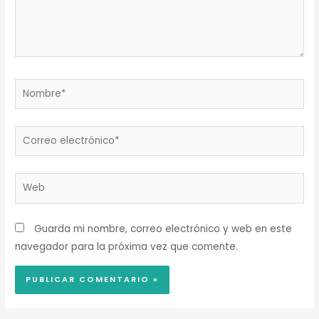
Nombre*
Correo
electrónico*
Web
Guarda mi nombre, correo electrónico y web en este
navegador para la próxima vez que comente.