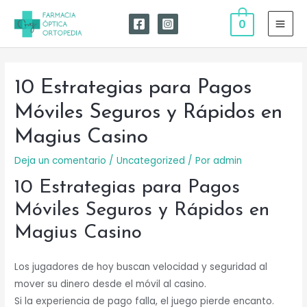
Ir
0
al
MAI
contenido
MEN
10 Estrategias para Pagos
Móviles Seguros y Rápidos en
Magius Casino
Deja un comentario
/
Uncategorized
/ Por
admin
10 Estrategias para Pagos
Móviles Seguros y Rápidos en
Magius Casino
Los jugadores de hoy buscan velocidad y seguridad al
mover su dinero desde el móvil al casino.
Si la experiencia de pago falla, el juego pierde encanto.