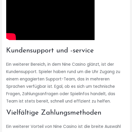
Kundensupport und -service
Ein weiterer Bereich, in dem Nine Casino glänzt, ist der
Kundensupport. Spieler haben rund um die Uhr Zugang zu
einem engagierten Support-Team, das in mehreren
Sprachen verfügbar ist. Egal, ob es sich um technische
Fragen, Zahlungsanfragen oder Spielinfos handelt, das
Team ist stets bereit, schnell und effizient zu helfen.
Vielfältige Zahlungsmethoden
Ein weiterer Vorteil von Nine Casino ist die breite Auswahl