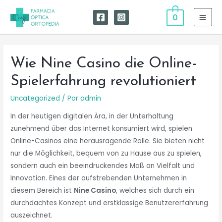
Ir
0
al
MAI
contenido
MEN
Wie Nine Casino die Online-
Spielerfahrung revolutioniert
Uncategorized
/ Por
admin
In der heutigen digitalen Ära, in der Unterhaltung
zunehmend über das Internet konsumiert wird, spielen
Online-Casinos eine herausragende Rolle. Sie bieten nicht
nur die Möglichkeit, bequem von zu Hause aus zu spielen,
sondern auch ein beeindruckendes Maß an Vielfalt und
Innovation. Eines der aufstrebenden Unternehmen in
diesem Bereich ist
Nine Casino
, welches sich durch ein
durchdachtes Konzept und erstklassige Benutzererfahrung
auszeichnet.