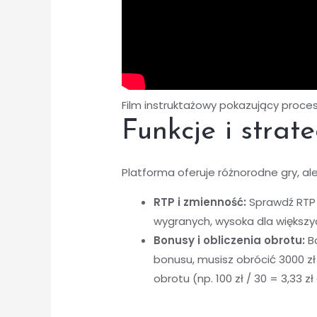
Film instruktażowy pokazujący proces 
Funkcje i strat
Platforma oferuje różnorodne gry, a
RTP i zmienność:
Sprawdź RTP g
wygranych, wysoka dla większy
Bonusy i obliczenia obrotu:
Bo
bonusu, musisz obrócić 3000 z
obrotu (np. 100 zł / 30 = 3,33 z