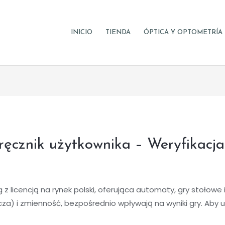
INICIO
TIENDA
ÓPTICA Y OPTOMETRÍA
ręcznik użytkownika – Weryfikacja
 z licencją na rynek polski, oferująca automaty, gry stołowe
racza) i zmienność, bezpośrednio wpływają na wyniki gry. Aby