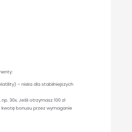
menty:
ility) – niska dla stabilniejszych
np. 30x. Jeśli otrzymasz 100 zł
iel kwotę bonusu przez wymaganie