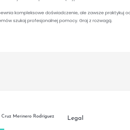
pewnia kompleksowe doświadczenie, ale zawsze praktykuj od
lemów szukaj profesjonalnej pomocy. Graj z rozwagą.
 Cruz Merinero Rodríguez
Legal