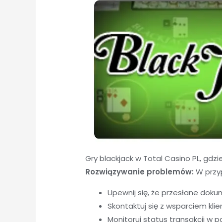
Gry blackjack w Total Casino PL, gdz
Rozwiązywanie problemów:
W przyp
Upewnij się, że przesłane doku
Skontaktuj się z wsparciem kli
Monitoruj status transakcji w p