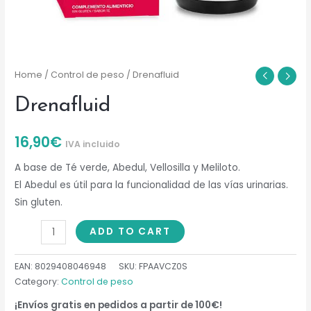
Home
/
Control de peso
/ Drenafluid
Drenafluid
16,90
€
IVA incluido
A base de Té verde, Abedul, Vellosilla y Meliloto.
El Abedul es útil para la funcionalidad de las vías urinarias.
Sin gluten.
Drenafluid
ADD TO CART
quantity
EAN:
8029408046948
SKU:
FPAAVCZ0S
Category:
Control de peso
¡Envíos gratis en pedidos a partir de 100€!