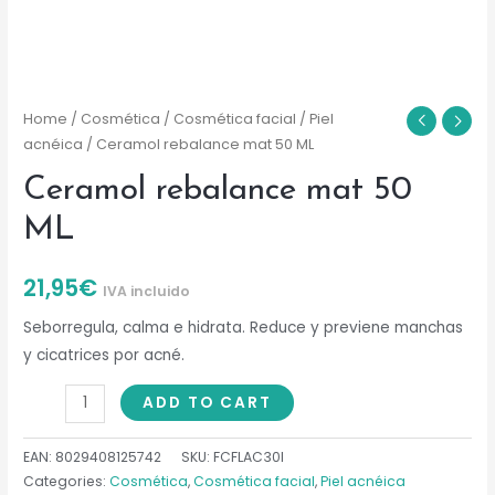
Home
/
Cosmética
/
Cosmética facial
/
Piel
acnéica
/ Ceramol rebalance mat 50 ML
Ceramol rebalance mat 50
ML
21,95
€
IVA incluido
Seborregula, calma e hidrata. Reduce y previene manchas
y cicatrices por acné.
Ceramol
ADD TO CART
rebalance
mat
EAN:
8029408125742
SKU:
FCFLAC30I
50
Categories:
Cosmética
,
Cosmética facial
,
Piel acnéica