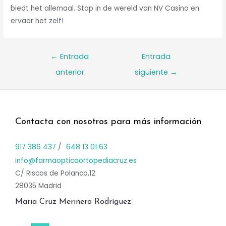
biedt het allemaal. Stap in de wereld van NV Casino en
ervaar het zelf!
Navegación
←
Entrada
Entrada
de
anterior
siguiente
→
entradas
Contacta con nosotros para más información
917 386 437
/
648 13 01 63
info@farmaopticaortopediacruz.es
C/ Riscos de Polanco,12
28035 Madrid
Maria Cruz Merinero Rodríguez