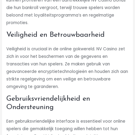
kunnen profiteren van een aantrekkelijke NV Casino bonus
die hun bankroll vergroot, terwijl trouwe spelers worden
beloond met loyaliteitsprogramma’s en regelmatige
promoties.
Veiligheid en Betrouwbaarheid
Veiligheid is cruciaal in de online gokwereld. NV Casino zet
zich in voor het beschermen van de gegevens en
transacties van hun spelers. Ze maken gebruik van
geavanceerde encryptietechnologieën en houden zich aan
strikte regelgeving om een veilige en betrouwbare
omgeving te garanderen.
Gebruiksvriendelijkheid en
Ondersteuning
Een gebruiksvriendelijke interface is essentieel voor online
spelers die gemakkelijk toegang willen hebben tot hun