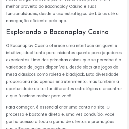
melhor proveito do Bacanaplay Casino e suas
funcionalidades, desde o uso estratégico de bônus até a
navegação eficiente pelo app.
Explorando o Bacanaplay Casino
O Bacanaplay Casino oferece uma interface amigável e
intuitiva, ideal tanto para iniciantes quanto para jogadores
experientes. Uma das primeiras coisas que se percebe é a
variedade de jogos disponíveis, desde slots até jogos de
mesa clássicos como roleta e blackjack. Esta diversidade
proporciona não apenas entretenimento, mas também a
oportunidade de testar diferentes estratégias e encontrar
o que funciona melhor para você.
Para começar, é essencial criar uma conta no site. O
processo é bastante direto e, uma vez concluído, você
ganha acesso a toda a gama de ofertas e promoções
que o Bacanaplay proporciona.