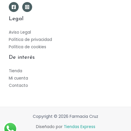
Legal
Aviso Legal
Política de privacidad
Política de cookies
De interés
Tienda
Mi cuenta
Contacto
Copyright © 2026 Farmacia Cruz
Diseñado por
Tiendas Express