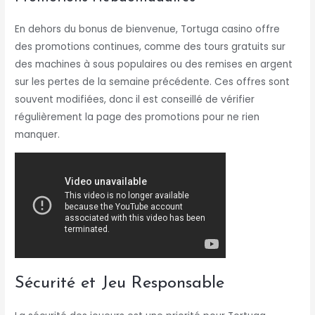
En dehors du bonus de bienvenue, Tortuga casino offre
des promotions continues, comme des tours gratuits sur
des machines à sous populaires ou des remises en argent
sur les pertes de la semaine précédente. Ces offres sont
souvent modifiées, donc il est conseillé de vérifier
régulièrement la page des promotions pour ne rien
manquer.
Sécurité et Jeu Responsable