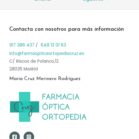
entradas
Contacta con nosotros para más información
917 386 437
/
648 13 01 63
info@farmaopticaortopediacruz.es
C/ Riscos de Polanco,12
28035 Madrid
Maria Cruz Merinero Rodríguez