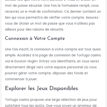
mot de passe sécurisé. Une fois le formulaire rempli, vous
recevrez un e-mail de confirmation. Ce dernier contient un
lien qui vous permettra de vérifier votre compte. Assurez-
vous de choisir un mot de passe que vous n’utilisez pas
ailleurs pour des raisons de sécurité.
Connexion à Votre Compte
Une fois inscrit, la connexion à votre compte est tout aussi
simple. Accédez à la page de connexion de Tortuga casino
via le bouton «login». Entrez vos identifiants, et vous serez
directement dirigé vers votre espace personnel où vous
pourrez gérer votre compte, déposer des fonds et
commencer à jouer.
Explorer les Jeux Disponibles
Tortuga casino propose une large sélection de jeux pour
satisfaire tous les goûts. Que vous soyez un amateur de