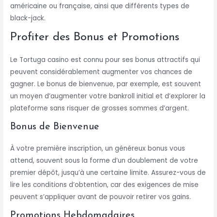
américaine ou française, ainsi que différents types de
black-jack.
Profiter des Bonus et Promotions
Le Tortuga casino est connu pour ses bonus attractifs qui
peuvent considérablement augmenter vos chances de
gagner. Le bonus de bienvenue, par exemple, est souvent
un moyen d’augmenter votre bankroll initial et d’explorer la
plateforme sans risquer de grosses sommes d’argent.
Bonus de Bienvenue
À votre première inscription, un généreux bonus vous
attend, souvent sous la forme d’un doublement de votre
premier dépôt, jusqu’à une certaine limite. Assurez-vous de
lire les conditions d’obtention, car des exigences de mise
peuvent s’appliquer avant de pouvoir retirer vos gains.
Promotions Hebdomadaires