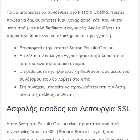
Για να μπορέσετε να συνδεθείτε στο Pistolo Casino, πρέπει
πρώτα να δημιουργήσετε έναν λογαριασμό, κάτι που γίνεται
μέσα από μια απλή διαδικασία εγγραφής. Ακολουθήστε τα
παρακάτω βήματα για να ολοκληρώσετε την εγγραφή:
Επισκεφτείτε την ιστοσελίδα του Pistolo Casino.
Επιλέξτε την επιλογή «Εγγραφή» και συμπληρώστε τα
απαιτούμενα προσωπικά στοιχεία.
Επιβεβαιώστε την ηλεκτρονική διεύθυνσή σας μέσω του
συνδέσμου που θα λάβετε στο email.
Στη συνέχεια, μπορείτε να προχωρήσετε στη σύνδεση
μέσω της σελίδας σύνδεσης.
Ασφαλής είσοδος και Λειτουργία SSL
Η σύνδεση στο Pistolo Casino είναι προστατευμένη από
τεχνολογίες όπως το SSL (Secure Socket Layer), που
εξασφαλίζουν την ασφάλεια των προσωπικών σας δεδομένων.