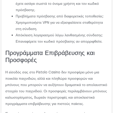
έχετε εισάγει σωστά το όνομα χρήστη και τον κωδικό
πρόσβασης.
Προβλήματα πρόσβασης από διαφορετικές τοποθεσίες:
Χρησιμοποιήστε VPN για να εξασφαλίσετε σταθερότητα
στη σύνδεση.
Απόκλειση λογαριασμού λόγω λανθασμένης σύνδεσης:
Επαναφέρετε τον κωδικό πρόσβασης αν απορριφθείτε.
Προγράμματα Επιβράβευσης και
Προσφορές
Η είσοδός σας στο Pistolo Casino δεν προσφέρει μόνο μια
ποικιλία παιχνιδιών, αλλά και πληθώρα προσφορών και
μπόνους που μπορούν να αυξήσουν δραματικά το απολαυστικό
στοιχείο του παιχνιδιού. Οι προσφορές περιλαμβάνουν μπόνους
καλωσορίσματος, δωρεάν περιστροφές και αποκλειστικά
προγράμματα επιβράβευσης για πιστούς παίκτες.