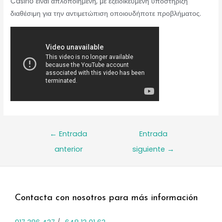
Casino είναι απλοποιημένη, με εξειδικευμένη υποστήριξη
διαθέσιμη για την αντιμετώπιση οποιουδήποτε προβλήματος.
Navegación
←
Entrada
Entrada
de
anterior
siguiente
→
entradas
Contacta con nosotros para más información