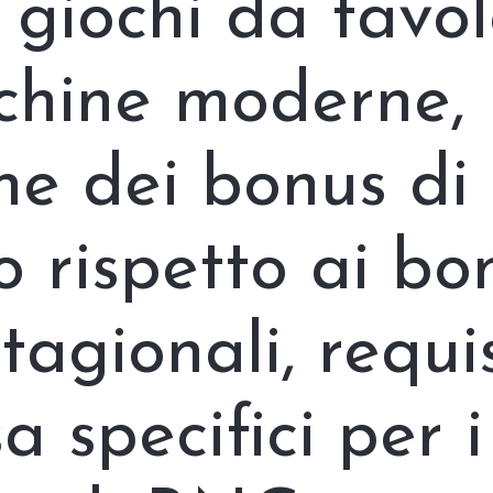
 giochi da tavol
chine moderne,
ne dei bonus di
 rispetto ai bo
tagionali, requis
 specifici per i