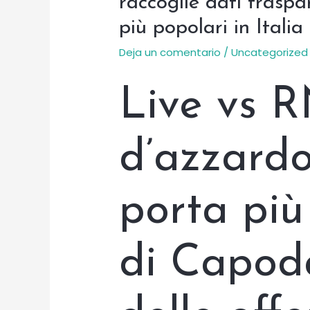
raccoglie dati traspar
più popolari in Italia
Deja un comentario
/
Uncategorized
Live vs 
d’azzardo
porta più
di Capoda