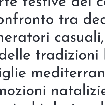
rte festive dei 
confronto tra de
neratori casuali
delle tradizioni
iglie mediterran
mozioni natalizi