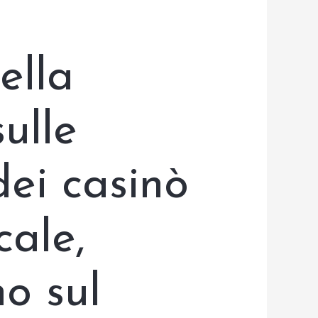
ella
ulle
ei casinò
cale,
o sul