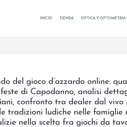
INICIO
TIENDA
ÓPTICA Y OPTOMETRÍA
o del gioco d’azzardo online: qua
feste di Capodanno, analisi dettag
liani, confronto tra dealer dal vivo
le tradizioni ludiche nelle famiglie
izie nella scelta fra giochi da tavol