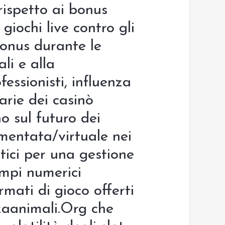
ispetto ai bonus
 giochi live contro gli
bonus durante le
li e alla
fessionisti, influenza
rie dei casinò
o sul futuro dei
umentata/virtuale nei
atici per una gestione
empi numerici
rmati di gioco offerti
nzaanimali.Org che